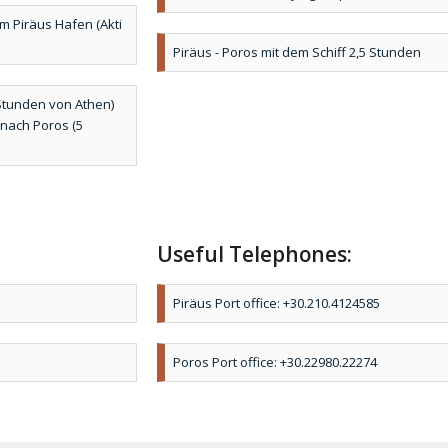
om Piräus Hafen (Akti
Piräus - Poros mit dem Schiff 2,5 Stunden
 Stunden von Athen)
nach Poros (5
Useful Telephones:
Piräus Port office: +30.210.4124585
Poros Port office: +30.22980.22274