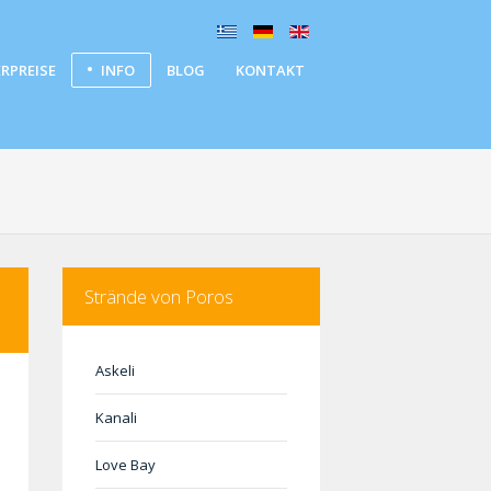
RPREISE
INFO
BLOG
KONTAKT
Strände von Poros
Askeli
Kanali
Love Bay