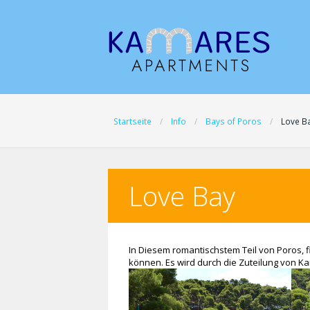
Startseite
Info
Bays of Poros
Love B
Love Bay
In Diesem romantischstem Teil von Poros, 
können. Es wird durch die Zuteilung von Kan